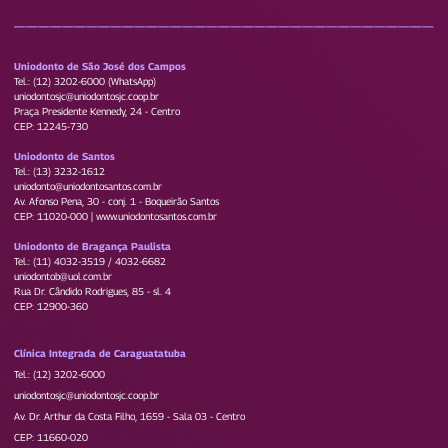
____________________________________
Uniodonto de São José dos Campos
Tel.: (12) 3202-6000 (WhatsApp)
uniodontosjc@uniodontosjc.coop.br
Praça Presidente Kennedy, 24 - Centro
CEP: 12245-730
Uniodonto de Santos
Tel.: (13) 3232-1612
uniodonto@uniodontosantos.com.br
Av. Afonso Pena, 30 - conj. 1 - Boqueirão Santos
CEP: 11020-000 | www.uniodontosantos.com.br
Uniodonto de Bragança Paulista
Tel.: (11) 4032-3519 / 4032-6682
uniodontob@uol.com.br
Rua Dr. Cândido Rodrigues, 85 - sl. 4
CEP: 12900-360
Clínica Integrada de Caraguatatuba
Tel.: (12) 3202-6000
uniodontosjc@uniodontosjc.coop.br
Av. Dr. Arthur da Costa Filho, 1659 - Sala 03 - Centro
CEP: 11660-020