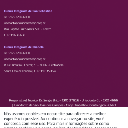
Clínica Integrada de São Sebastião
Tel.: (12) 3202-6000
uniodontosjc@uniodontosjc.coop.br
Rua Capitão Luiz Soares, 503 - Centro
CEP: 11608-608
Clínica Integrada de Ilhabela
Tel.: (12) 3202-6000
uniodontosjc@uniodontosjc.coop.br
R. Pe. Bronislau Cherek, 15 - sl. 06 - Centro/Vila
Santa Casa de Ilhabela | CEP: 11.635-154
Responsável Técnico: Dr. Sergio Brito - CRO 37816 - Uniodonto CL - CRO 4666
|
Uniodonto de São José dos Campos - Coop. Trabalho Odontologico - CNPJ:
73.162.760/0001-79
Nós usamos cookies em nosso site para oferecer a melhor
experiência possível. Ao continuar a navegar no site, você
IDSS da operadora 2025 (Ano-base 2024)
concorda com esse uso. Para mais informações sobre como