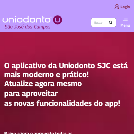
Login
Menu
O aplicativo da
Uniodonto SJC está
mais moderno
e prático!
Atualize agora
mesmo
para
aproveitar
as
novas
funcionalidades
do app!
Baixe agora e aproveite todas as