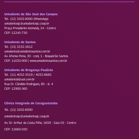
Uniodonto de São José dos Campos
Tel.: (12) 3202-6000 (WhatsApp)
uniodontosjc@uniodontosjc.coop.br
Praça Presidente Kennedy, 24 - Centro
CEP: 12245-730
Uniodonto de Santos
Tel.: (13) 3232-1612
uniodonto@uniodontosantos.com.br
Av. Afonso Pena, 30 - conj. 1 - Boqueirão Santos
CEP: 11020-000 | www.uniodontosantos.com.br
Uniodonto de Bragança Paulista
Tel.: (11) 4032-3519 / 4032-6682
uniodontob@uol.com.br
Rua Dr. Cândido Rodrigues, 85 - sl. 4
CEP: 12900-360
Clínica Integrada de Caraguatatuba
Tel.: (12) 3202-6000
uniodontosjc@uniodontosjc.coop.br
Av. Dr. Arthur da Costa Filho, 1659 - Sala 03 - Centro
CEP: 11660-020