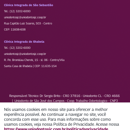
Clínica Integrada de São Sebastião
Tel.: (12) 3202-6000
uniodontosjc@uniodontosjc.coop.br
Rua Capitão Luiz Soares, 503 - Centro
CEP: 11608-608
Clínica Integrada de Ilhabela
Tel.: (12) 3202-6000
uniodontosjc@uniodontosjc.coop.br
R. Pe. Bronislau Cherek, 15 - sl. 06 - Centro/Vila
Santa Casa de Ilhabela | CEP: 11.635-154
Responsável Técnico: Dr. Sergio Brito - CRO 37816 - Uniodonto CL - CRO 4666
|
Uniodonto de São José dos Campos - Coop. Trabalho Odontologico - CNPJ:
73.162.760/0001-79
Nós usamos cookies em nosso site para oferecer a melhor
experiência possível. Ao continuar a navegar no site, você
IDSS da operadora 2025 (Ano-base 2024)
concorda com esse uso. Para mais informações sobre como
usamos cookies, veja nossa Política de Privacidade. Acesse nossa
0
1
https://www.uniodontosjc.com.br/politicadaprivacidade