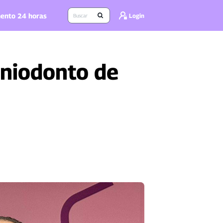
ento 24 horas
Login
Uniodonto de