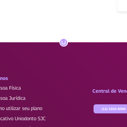
anos
soa Física
Central de Ven
soa Jurídica
o utilizar seu plano
(12)
3202-6000
icativo Uniodonto SJC