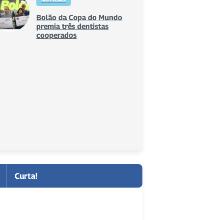
Bolão da Copa do Mundo
premia três dentistas
cooperados
Curta!