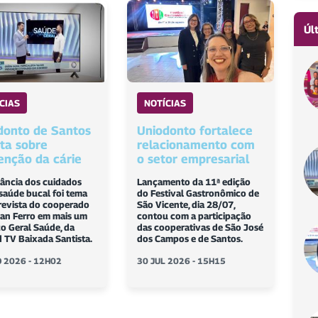
Úl
CIAS
NOTÍCIAS
donto de Santos
Uniodonto fortalece
nta sobre
relacionamento com
enção da cárie
o setor empresarial
ância dos cuidados
Lançamento da 11ª edição
saúde bucal foi tema
do Festival Gastronômico de
revista do cooperado
São Vicente, dia 28/07,
lvan Ferro em mais um
contou com a participação
o Geral Saúde, da
das cooperativas de São José
 TV Baixada Santista.
dos Campos e de Santos.
 2026 - 12H02
30 JUL 2026 - 15H15