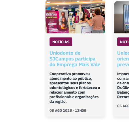
NOTÍCIAS
NOTÍ
Uniodonto de
Unio
SJCampos participa
orie
do Emprega Mais Vale
prev
Cooperativa promoveu
Import
atendimento ao público,
com a 
apresentou seus planos
da ent
odontológicos e fortaleceu o
Dr. Gi
relacionamento com
Balanç
profissionais e organizações
Record
da região.
05 AGO
05 AGO 2026 - 12H09