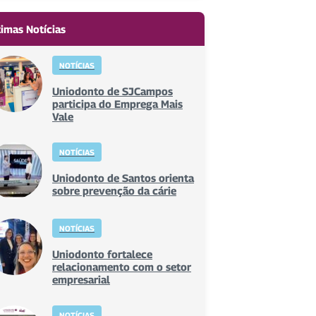
timas Notícias
NOTÍCIAS
Uniodonto de SJCampos
participa do Emprega Mais
Vale
NOTÍCIAS
Uniodonto de Santos orienta
sobre prevenção da cárie
NOTÍCIAS
Uniodonto fortalece
relacionamento com o setor
empresarial
NOTÍCIAS