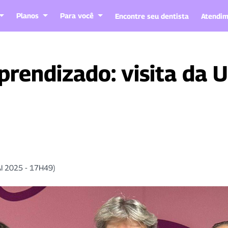
Planos
Para você
Encontre seu dentista
Atendim
prendizado: visita da 
AI 2025 - 17H49)